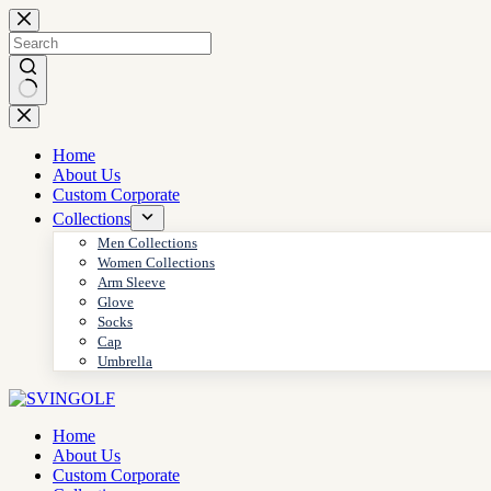
Skip
to
content
No
results
Home
About Us
Custom Corporate
Collections
Men Collections
Women Collections
Arm Sleeve
Glove
Socks
Cap
Umbrella
Home
About Us
Custom Corporate