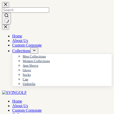
Skip
to
content
No
results
Home
About Us
Custom Corporate
Collections
Men Collections
Women Collections
Arm Sleeve
Glove
Socks
Cap
Umbrella
Home
About Us
Custom Corporate