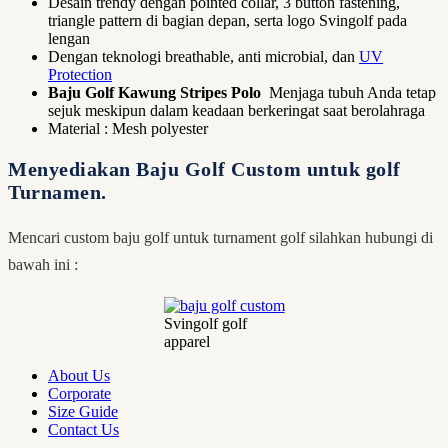
Desain trendy dengan pointed collar, 3 button fastening,
triangle pattern di bagian depan, serta logo Svingolf pada
lengan
Dengan teknologi breathable, anti microbial, dan
UV
Protection
Baju Golf Kawung Stripes Polo
Menjaga tubuh Anda tetap
sejuk meskipun dalam keadaan berkeringat saat berolahraga
Material : Mesh polyester
Menyediakan Baju Golf Custom untuk golf
Turnamen.
Mencari custom baju golf untuk turnament golf silahkan hubungi di
bawah ini :
Svingolf golf
apparel
About Us
Corporate
Size Guide
Contact Us