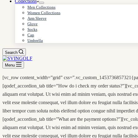
Collections
Men Collections
Women Collections
Arm Sleeve
Glove
Socks
Cap
Umbrella
Search
Menu
[vc_row content_width=”grid” css=”.vc_custom_1453736857321{padd
[qodef_accordion_tab title=”How do i check my order status?”][vc_co
aliquam erat volutpat. Ut wisi enim ad minim veniam, quis nostrud exer
velit esse molestie consequat, vel illum dolore eu feugiat nulla facilis
liber tempor cum soluta nobis eleifend option congue nihil imperdiet
[qodef_accordion_tab title=”What are the payment options?”][vc_colu
aliquam erat volutpat. Ut wisi enim ad minim veniam, quis nostrud exer
velit esse molestie consequat, vel illum dolore eu feugiat nulla facilis