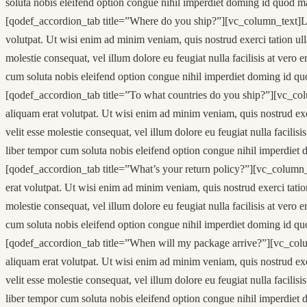
soluta nobis eleifend option congue nihil imperdiet doming id quod m
[qodef_accordion_tab title=”Where do you ship?”][vc_column_text]Lor
volutpat. Ut wisi enim ad minim veniam, quis nostrud exerci tation ull
molestie consequat, vel illum dolore eu feugiat nulla facilisis at vero 
cum soluta nobis eleifend option congue nihil imperdiet doming id qu
[qodef_accordion_tab title=”To what countries do you ship?”][vc_col
aliquam erat volutpat. Ut wisi enim ad minim veniam, quis nostrud exer
velit esse molestie consequat, vel illum dolore eu feugiat nulla facilis
liber tempor cum soluta nobis eleifend option congue nihil imperdiet
[qodef_accordion_tab title=”What’s your return policy?”][vc_column_
erat volutpat. Ut wisi enim ad minim veniam, quis nostrud exerci tatio
molestie consequat, vel illum dolore eu feugiat nulla facilisis at vero 
cum soluta nobis eleifend option congue nihil imperdiet doming id qu
[qodef_accordion_tab title=”When will my package arrive?”][vc_colum
aliquam erat volutpat. Ut wisi enim ad minim veniam, quis nostrud exer
velit esse molestie consequat, vel illum dolore eu feugiat nulla facilis
liber tempor cum soluta nobis eleifend option congue nihil imperdiet