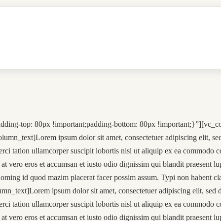
ing-top: 80px !important;padding-bottom: 80px !important;}”][vc_c
lumn_text]Lorem ipsum dolor sit amet, consectetuer adipiscing elit, 
ci tation ullamcorper suscipit lobortis nisl ut aliquip ex ea commodo c
is at vero eros et accumsan et iusto odio dignissim qui blandit praesent lu
 doming id quod mazim placerat facer possim assum. Typi non habent cl
mn_text]Lorem ipsum dolor sit amet, consectetuer adipiscing elit, se
ci tation ullamcorper suscipit lobortis nisl ut aliquip ex ea commodo c
is at vero eros et accumsan et iusto odio dignissim qui blandit praesent lu