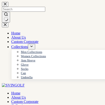
Skip
to
content
No
results
Home
About Us
Custom Corporate
Collections
Men Collections
Women Collections
Arm Sleeve
Glove
Socks
Cap
Umbrella
Home
About Us
Custom Corporate