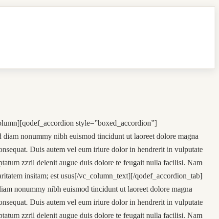
olumn][qodef_accordion style=”boxed_accordion”]
sed diam nonummy nibh euismod tincidunt ut laoreet dolore magna
onsequat. Duis autem vel eum iriure dolor in hendrerit in vulputate
ptatum zzril delenit augue duis dolore te feugait nulla facilisi. Nam
aritatem insitam; est usus[/vc_column_text][/qodef_accordion_tab]
d diam nonummy nibh euismod tincidunt ut laoreet dolore magna
onsequat. Duis autem vel eum iriure dolor in hendrerit in vulputate
ptatum zzril delenit augue duis dolore te feugait nulla facilisi. Nam