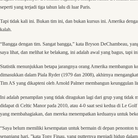
seperti yang terjadi tiga tahun lalu di luar Paris.
Tapi tidak kali ini. Bukan tim ini, dan bukan kursus ini. Amerika deng
kalah.
“Bangga dengan tim. Sangat bangga,” kata Bryson DeChambeau, yang m
saya lihat, dan melihat ke belakang, ini adalah awal yang bagus, tapi 
Statistik menunjukkan betapa jarangnya orang Amerika membangun keu
dimasukkan dalam Piala Ryder (1979 dan 2008), akhirnya mengangkat 
Tim AS yang dikapteni oleh Arnold Palmer membangun keunggulan lima
Ini adalah penampilan yang tidak diragukan lagi dari grup yang tidak
didapat di Celtic Manor pada 2010, atau 4-0 saat sesi kedua di Le Go
yang membahagiakan, dan mereka menempatkan keduanya untuk bekerja
“Saya belum memiliki kesempatan untuk bermain di depan penonton tu
sepanjang hari, ”kata Tony Finau, yang putternya menjadi hidup dalam