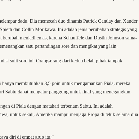
 melempar dadu. Dia memecah duo dinamis Patrick Cantlay dan Xander
pieth dan Collin Morikawa. Ini adalah jenis perubahan strategis yang
at berubah menjadi emas, karena Schauffele dan Dustin Johnson sama-
emenangkan satu pertandingan sore dan mengikat yang lain.
ndisi sulit sore ini. Orang-orang dari kedua belah pihak tampak
m AS hanya membutuhkan 8,5 poin untuk mengamankan Piala, mereka
ri Sabtu dapat mengatur panggung untuk final yang menegangkan.
gan di Piala dengan matahari terbenam Sabtu. Ini adalah
bahwa, untuk sekali, Amerika mampu menjaga Eropa di teluk selama dua
ya diri di empat grup itu.”